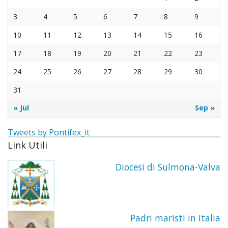
Taum
3
4
5
6
7
8
9
“Sant
10
11
12
13
14
15
16
di
17
18
19
20
21
22
23
24
25
26
27
28
29
30
Pado
31
« Jul
Sep »
Tweets by Pontifex_it
Link Utili
Diocesi di Sulmona-Valva
Padri maristi in Italia