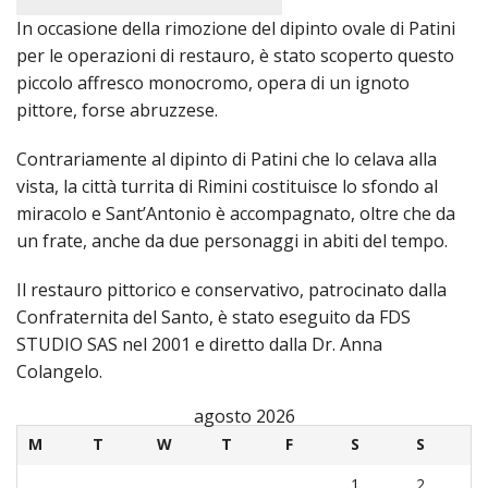
Uffici
La
La
altari
Santi
In occasione della rimozione del dipinto ovale di Patini
per le operazioni di restauro, è stato scoperto questo
Organ
festa
Cong
Trinit
piccolo affresco monocromo, opera di un ignoto
Pasto
La
dei P
dei
pittore, forse abruzzese.
Attivi
Comu
Marist
Pelleg
Contrariamente al dipinto di Patini che lo celava alla
vista, la città turrita di Rimini costituisce lo sfondo al
delle
e
miracolo e Sant’Antonio è accompagnato, oltre che da
un frate, anche da due personaggi in abiti del tempo.
Suor
dei
Il restauro pittorico e conservativo, patrocinato dalla
della
Conva
Confraternita del Santo, è stato eseguito da FDS
STUDIO SAS nel 2001 e diretto dalla Dr. Anna
Prese
Confr
Colangelo.
del
agosto 2026
M
T
W
T
F
S
S
Gran
1
2