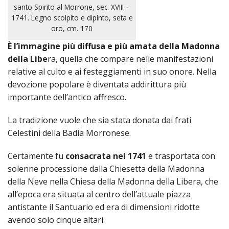
Uffici
La
La
altari
Santi
santo Spirito al Morrone, sec. XVIII –
1741. Legno scolpito e dipinto, seta e
Organ
festa
Cong
Trinit
oro, cm. 170
È l’immagine più diffusa e più amata della Madonna
Pasto
La
dei P
dei
della Libe
ra, quella che compare nelle manifestazioni
relative al culto e ai festeggiamenti in suo onore. Nella
Attivi
Comu
Marist
Pelleg
devozione popolare è diventata addirittura più
delle
e
importante dell’antico affresco.
Suor
dei
La tradizione vuole che sia stata donata dai frati
Celestini della Badia Morronese.
della
Conva
Certamente fu
consacrata nel 1741
e trasportata con
Prese
Confr
solenne processione dalla Chiesetta della Madonna
della Neve nella Chiesa della Madonna della Libera, che
del
all’epoca era situata al centro dell’attuale piazza
antistante il Santuario ed era di dimensioni ridotte
Gran
avendo solo cinque altari.