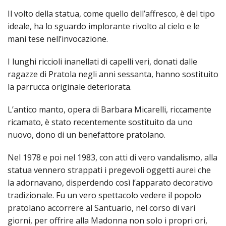
Taum
Il volto della statua, come quello dell’affresco, è del tipo
ideale, ha lo sguardo implorante rivolto al cielo e le
“Sant
mani tese nell’invo­cazione.
di
I lunghi riccioli inanellati di capelli veri, donati dalle
Pado
ragazze di Pratola negli anni sessanta, hanno sostituito
la parrucca originale deteriorata.
L’antico manto, opera di Barbara Micarelli, riccamente
ricamato, è stato recentemente sostituito da uno
nuovo, dono di un benefattore pratolano.
Nel 1978 e poi nel 1983, con atti di vero vandalismo, alla
statua vennero strappati i pregevoli oggetti aurei che
la adornavano, disperdendo così l’apparato decorativo
tradizio­nale. Fu un vero spettacolo vedere il popolo
pratolano accorrere al San­tuario, nel corso di vari
giorni, per offrire alla Madonna non solo i propri ori,