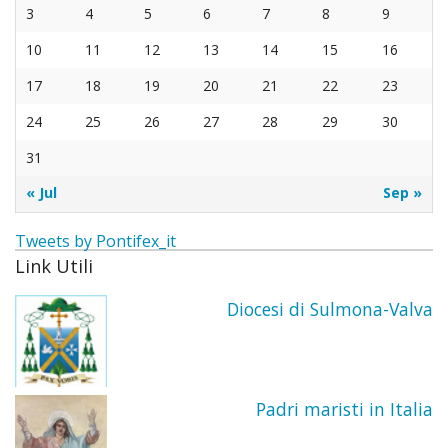
Uffici
La
La
altari
Santi
3
4
5
6
7
8
9
10
11
12
13
14
15
16
Organ
festa
Cong
Trinit
17
18
19
20
21
22
23
Pasto
La
dei P
dei
24
25
26
27
28
29
30
Attivi
Comu
Marist
Pelleg
31
delle
e
« Jul
Sep »
Suor
dei
Tweets by Pontifex_it
Link Utili
della
Conva
Diocesi di Sulmona-Valva
Prese
Confr
del
Padri maristi in Italia
Gran