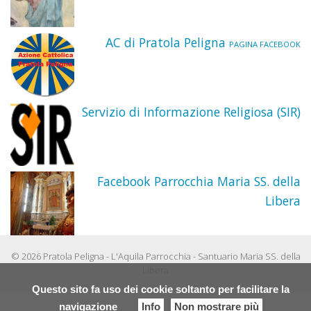
Taum
“Sant
AC di Pratola Peligna
PAGINA FACEBOOK
di
Pado
Servizio di Informazione Religiosa (SIR)
Facebook Parrocchia Maria SS. della
Libera
© 2026 Pratola Peligna - L'Aquila Parrocchia - Santuario Maria SS. della
Libera
Questo sito fa uso dei cookie soltanto per facilitare la
navigazione
Info
Non mostrare più