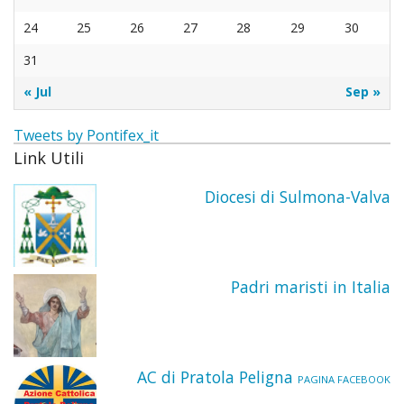
Uffici
La
La
altari
Santi
24
25
26
27
28
29
30
Organ
festa
Cong
Trinit
31
Pasto
La
dei P
dei
« Jul
Sep »
Attivi
Comu
Marist
Pelleg
Tweets by Pontifex_it
Link Utili
delle
e
Diocesi di Sulmona-Valva
Suor
dei
della
Conva
Padri maristi in Italia
Prese
Confr
del
Gran
AC di Pratola Peligna
PAGINA FACEBOOK