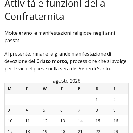
Attività e funzioni della
«
Vita della Comunità
Confraternita
IND
Parrocchia
La
«
I Padri Maristi
Molte erano le manifestazioni religiose negli anni
passati.
Parro
IND
«
Le associazioni e i gruppi
Al presente, rimane la grande manifestazione di
Dove
La
IND
Il Santuario
devozione del
Cristo morto,
processione che si svolge
per le vie del paese nella sera del Venerdì Santo.
siam
stori
La
«
Le Confraternite
agosto 2026
Orari
La
Comu
IND
«
La Madonna e noi
M
T
W
T
F
S
S
Mess
pasto
dei
Sgua
IND
Fotografie
1
2
Parro
I
Padri
d’ins
Arcic
3
4
5
6
7
8
9
Orario Messe
10
11
12
13
14
15
16
Orari
Sacra
Marist
Gli
della
17
18
19
20
21
22
23