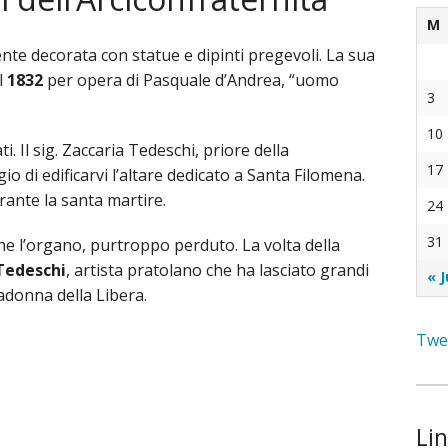
ti
M
ente decorata con statue e dipinti pregevoli. La sua
l
1832
per opera di Pasquale d’Andrea, “uomo
à delle Suore della Presentazione
3
10
i. Il sig. Zaccaria Tedeschi, priore della
17
gio di edificarvi l’altare dedicato a Santa Filomena.
rante la santa martire.
24
31
he l’organo, purtroppo perduto. La volta della
edeschi
, artista pratolano che ha lasciato grandi
« J
adonna della Libera.
Twee
Lin