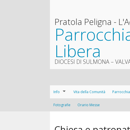
Pratola Peligna - L'
Parrocchia
Libera
DIOCESI DI SULMONA – VALV
Info
Vita della Comunità
Parrocchia
La Parrocchia
Fotografie
Orario Messe
La storia
Dove siamo
La pastora
Chiesa e patronati