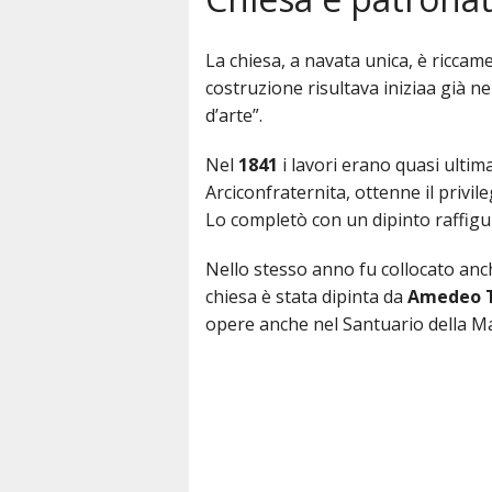
Orario Messe
I Sacramen
Parroci
La festa
La chiesa, a navata unica, è riccam
costruzione risultava iniziaa già ne
Orario Uffici
La Comunit
d’arte”.
Organismi Pastorali
Nel
1841
i lavori erano quasi ultimat
Arciconfraternita, ottenne il privile
Attività
Lo completò con un dipinto raffigu
Nello stesso anno fu collocato anc
chiesa è stata dipinta da
Amedeo T
opere anche nel Santuario della M