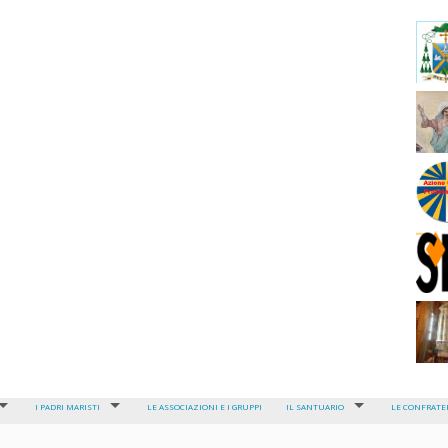
I PADRI MARISTI
LE ASSOCIAZIONI E I GRUPPI
IL SANTUARIO
LE CONFRATE
LA COMUNITÀ DEI PADRI MARISTI
SGUARDO D’INSIEME
ARCICONFRATE
E
LA CONGREGAZIONE DEI PADRI MARISTI
GLI ALTARI
CONFRATERNI