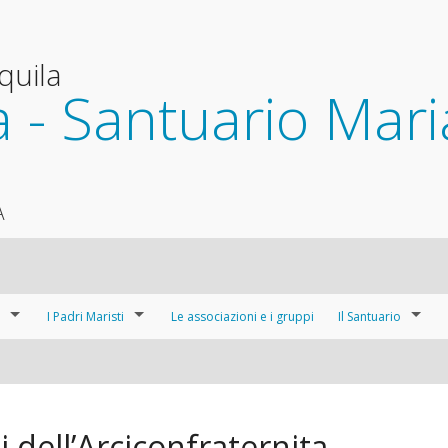
Aquila
 - Santuario Mari
A
I Padri Maristi
Le associazioni e i gruppi
Il Santuario
La Comunità dei Padri Maristi
Sguardo d’insieme
le
La Congregazione dei Padri Maristi
Gli altari
 dell’Arciconfraternita