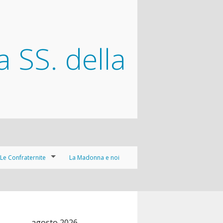
a SS. della
Le Confraternite
La Madonna e noi
Arciconfraternita della Santissima Trinità dei Pellegrini e dei Convalescenti
Confraternita del Gran Taumaturgo “Sant’Antonio di Padova”
agosto 2026