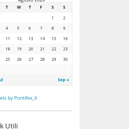
T
W
T
F
S
S
1
2
4
5
6
7
8
9
11
12
13
14
15
16
18
19
20
21
22
23
25
26
27
28
29
30
ul
Sep »
ts by Pontifex_it
k Utili