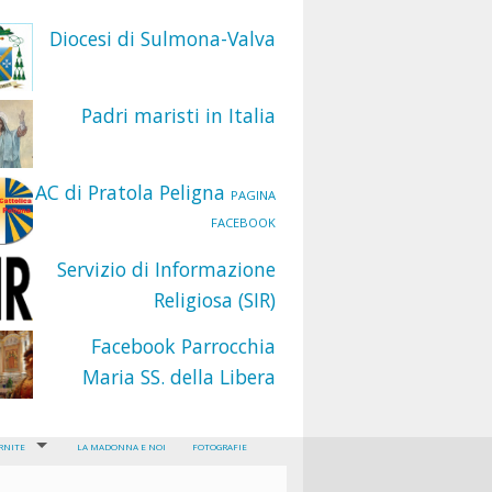
Diocesi di Sulmona-Valva
Padri maristi in Italia
AC di Pratola Peligna
PAGINA
FACEBOOK
Servizio di Informazione
Religiosa (SIR)
Facebook Parrocchia
Maria SS. della Libera
RNITE
LA MADONNA E NOI
FOTOGRAFIE
RNITA DELLA SANTISSIMA TRINITÀ DEI PELLEGRINI E DEI CONVALESCENTI
TA DEL GRAN TAUMATURGO “SANT’ANTONIO DI PADOVA”