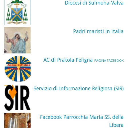
Diocesi di Sulmona-Valva
Uffici
La
La
altari
Santi
Organ
festa
Cong
Trinit
Pasto
La
dei P
dei
Padri maristi in Italia
Attivi
Comu
Marist
Pelleg
delle
e
AC di Pratola Peligna
PAGINA FACEBOOK
Suor
dei
della
Conva
Servizio di Informazione Religiosa (SIR)
Prese
Confr
del
Facebook Parrocchia Maria SS. della
Gran
Libera