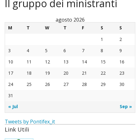
Il gruppo dei ministranti
«
Vita della Comunità
IND
agosto 2026
Parrocchia
M
T
W
T
F
S
S
La
«
I Padri Maristi
1
2
Parro
IND
«
Le associazioni e i gruppi
3
4
5
6
7
8
9
Dove
La
IND
Il Santuario
10
11
12
13
14
15
16
siam
stori
La
17
18
19
20
21
22
23
«
Le Confraternite
24
25
26
27
28
29
30
Orari
La
Comu
IND
«
La Madonna e noi
31
Mess
pasto
dei
Sgua
IND
Fotografie
« Jul
Sep »
Parro
I
Padri
d’ins
Arcic
Orario Messe
Tweets by Pontifex_it
Orari
Sacra
Marist
Gli
della
Link Utili