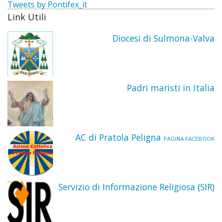
Tweets by Pontifex_it
Taum
Link Utili
“Sant
Diocesi di Sulmona-Valva
di
Pado
Padri maristi in Italia
AC di Pratola Peligna
PAGINA FACEBOOK
Servizio di Informazione Religiosa (SIR)