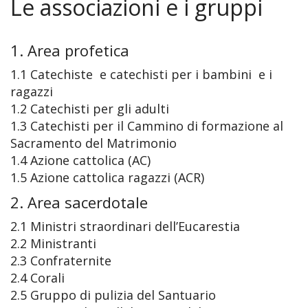
Le associazioni e i gruppi
«
Vita della Comunità
IND
Parrocchia
1. Area profetica
La
«
1.1 Catechiste e catechisti per i bambini e i
I Padri Maristi
ragazzi
Parro
IND
«
Le associazioni e i gruppi
1.2 Catechisti per gli adulti
1.3 Catechisti per il Cammino di formazione al
Dove
La
IND
Il Santuario
Sacramento del Matrimonio
1.4 Azione cattolica (AC)
siam
stori
La
«
Le Confraternite
1.5 Azione cattolica ragazzi (ACR)
Orari
La
Comu
IND
«
La Madonna e noi
2. Area sacerdotale
Mess
pasto
dei
Sgua
IND
2.1 Ministri straordinari dell’Eucarestia
Fotografie
2.2 Ministranti
Parro
I
Padri
d’ins
Arcic
Orario Messe
2.3 Confraternite
2.4 Corali
Orari
Sacra
Marist
Gli
della
2.5 Gruppo di pulizia del Santuario