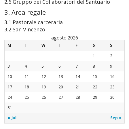
2.6 Gruppo dei Collaboratori del Santuario
Uffici
La
La
altari
Santi
3. Area regale
Organ
festa
Cong
Trinit
3.1 Pastorale carceraria
Pasto
La
dei P
dei
3.2 San Vincenzo
agosto 2026
Attivi
Comu
Marist
Pelleg
M
T
W
T
F
S
S
delle
e
1
2
3
4
5
6
7
8
9
Suor
dei
10
11
12
13
14
15
16
della
Conva
17
18
19
20
21
22
23
Prese
Confr
24
25
26
27
28
29
30
del
31
« Jul
Sep »
Gran