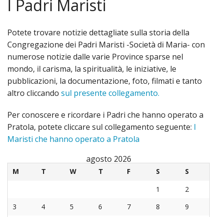
I Padri Maristi
«
Vita della Comunità
IND
Parrocchia
Potete trovare notizie dettagliate sulla storia della
Congregazione dei Padri Maristi -Società di Maria- con
La
«
I Padri Maristi
numerose notizie dalle varie Province sparse nel
mondo, il carisma, la spiritualità, le iniziative, le
Parro
IND
«
Le associazioni e i gruppi
pubblicazioni, la documentazione, foto, filmati e tanto
Dove
La
IND
altro cliccando
sul presente collegamento.
Il Santuario
siam
stori
La
Per conoscere e ricordare i Padri che hanno operato a
«
Le Confraternite
Pratola, potete cliccare sul collegamento seguente:
I
Orari
La
Comu
IND
«
Maristi che hanno operato a Pratola
La Madonna e noi
Mess
pasto
dei
Sgua
IND
agosto 2026
Fotografie
M
T
W
T
F
S
S
Parro
I
Padri
d’ins
Arcic
Orario Messe
1
2
Orari
Sacra
Marist
Gli
della
3
4
5
6
7
8
9