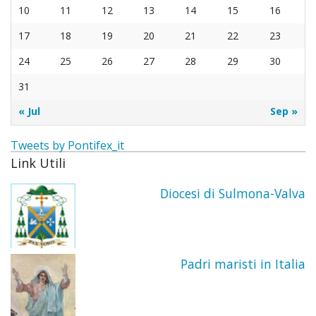
Uffici
La
La
altari
Santi
10
11
12
13
14
15
16
17
18
19
20
21
22
23
Organ
festa
Cong
Trinit
24
25
26
27
28
29
30
Pasto
La
dei P
dei
31
Attivi
Comu
Marist
Pelleg
« Jul
Sep »
delle
e
Tweets by Pontifex_it
Link Utili
Suor
dei
Diocesi di Sulmona-Valva
della
Conva
Prese
Confr
del
Padri maristi in Italia
Gran