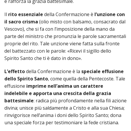
e rafforza la grazia battesimale.
Uffici
La
La
altari
Santi
Il
rito essenziale
della Confermazione è
l’unzione con
Organ
festa
Cong
Trinit
il sacro crisma
(olio misto con balsamo, consacrato dal
Vescovo), che si fa con l’imposizione della mano da
Pasto
La
dei P
dei
parte del ministro che pronunzia le parole sacramentali
Attivi
Comu
Marist
Pelleg
proprie del rito. Tale unzione viene fatta sulla fronte
del battezzato con le parole: «Ricevi il sigillo dello
delle
e
Spirito Santo che ti è dato in dono».
Suor
dei
L’effetto
della Confermazione è la
speciale effusione
dello Spirito Santo
, come quella della Pentecoste. Tale
della
Conva
effusione
imprime nell’anima un carattere
indelebile e apporta una crescita della grazia
Prese
Confr
battesimale
: radica più profondamente nella fili azione
divina; unisce più saldamente a Cristo e alla sua Chiesa;
del
rinvigorisce nell’anima i doni dello Spirito Santo; dona
Gran
una speciale forza per testimoniare la fede cristiana.