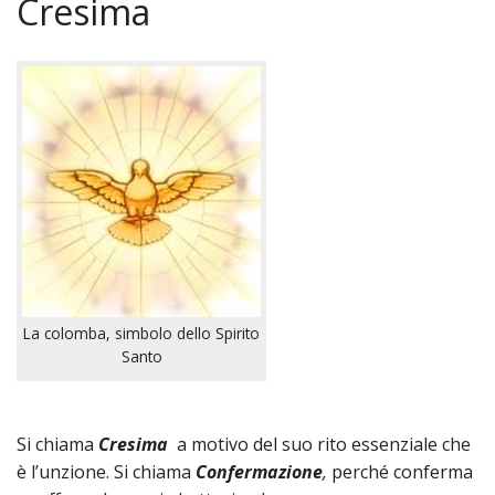
Cresima
«
Vita della Comunità
IND
Parrocchia
La
«
I Padri Maristi
Parro
IND
«
Le associazioni e i gruppi
Dove
La
IND
Il Santuario
siam
stori
La
«
Le Confraternite
Orari
La
Comu
IND
«
La Madonna e noi
La colomba, simbolo dello Spirito
Mess
pasto
dei
Sgua
IND
Santo
Fotografie
Parro
I
Padri
d’ins
Arcic
Orario Messe
Si chiama
Cresima
a motivo del suo rito essenziale che
Orari
Sacra
Marist
Gli
della
è l’unzione. Si chiama
Confermazione
,
perché conferma