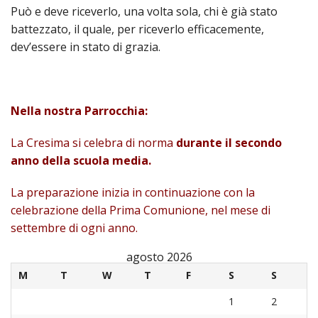
Taum
Può e deve riceverlo, una volta sola, chi è già stato
battezzato, il quale, per riceverlo efficacemente,
“Sant
dev’essere in stato di grazia.
di
Pado
Nella nostra Parrocchia:
La Cresima si celebra di norma
durante il secondo
anno della scuola media.
La preparazione inizia in continuazione con la
celebrazione della Prima Comunione, nel mese di
settembre di ogni anno.
agosto 2026
M
T
W
T
F
S
S
1
2