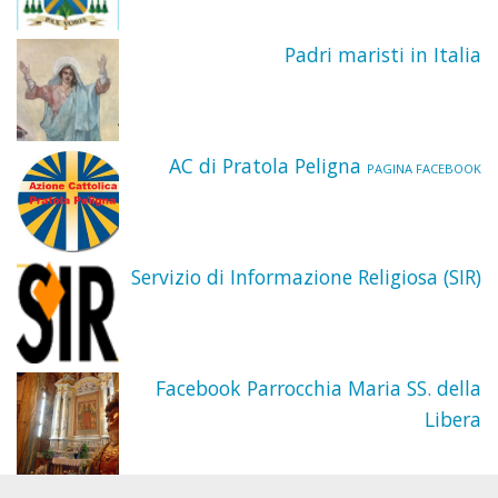
Taum
Padri maristi in Italia
“Sant
di
Pado
AC di Pratola Peligna
PAGINA FACEBOOK
Servizio di Informazione Religiosa (SIR)
Facebook Parrocchia Maria SS. della
Libera