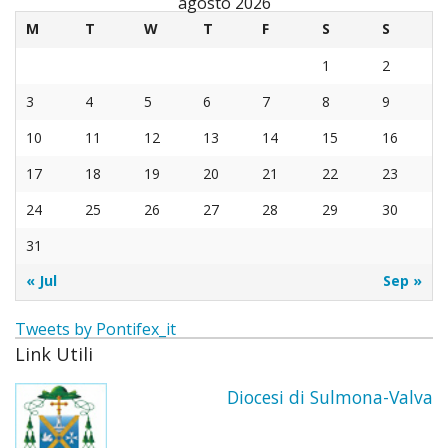
agosto 2026
Uffici
La
La
altari
Santi
M
T
W
T
F
S
S
Organ
festa
Cong
Trinit
1
2
Pasto
La
dei P
dei
3
4
5
6
7
8
9
10
11
12
13
14
15
16
Attivi
Comu
Marist
Pelleg
17
18
19
20
21
22
23
delle
e
24
25
26
27
28
29
30
Suor
dei
31
della
Conva
« Jul
Sep »
Prese
Confr
Tweets by Pontifex_it
Link Utili
del
Diocesi di Sulmona-Valva
Gran