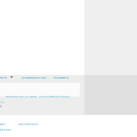
RNITE
LA MADONNA E NOI
FOTOGRAFIE
RNITA DELLA SANTISSIMA TRINITÀ DEI PELLEGRINI E DEI CONVALESCENTI
TA DEL GRAN TAUMATURGO “SANT’ANTONIO DI PADOVA”
MADONNA DELLA LIBERA – STATUA PROCESSIONALE
ENA
a
ORIO
SAN VINCENZO
NA E NOI