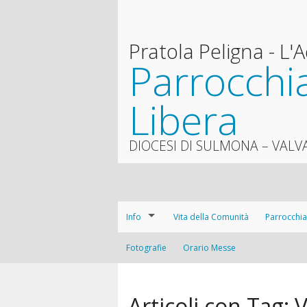
Pratola Peligna - L'
Parrocchia
Libera
DIOCESI DI SULMONA – VALV
Info
Vita della Comunità
Parrocchia
La Parrocchia
Fotografie
Orario Messe
La storia
Dove siamo
La pastora
Articoli con Tag:
V