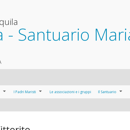
Aquila
 - Santuario Mari
A
I Padri Maristi
Le associazioni e i gruppi
Il Santuario
La Comunità dei Padri Maristi
Sguardo d’insieme
le
La Congregazione dei Padri Maristi
Gli altari
ittorito