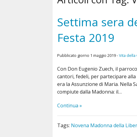
Orario Messe
I Sacramen
Parroci
La festa
Settima sera d
Orario Uffici
La Comunit
Festa 2019
Organismi Pastorali
Pubblicato giorno 1 maggio 2019 -
Vita dell
Attività
Con Don Eugenio Zuech, il parroco, 
cantori, fedeli, per partecipare all
era la Assunzione di Maria. Nella Sa
compiute dalla Madonna: il…
Continua »
Tags:
Novena Madonna della Libe