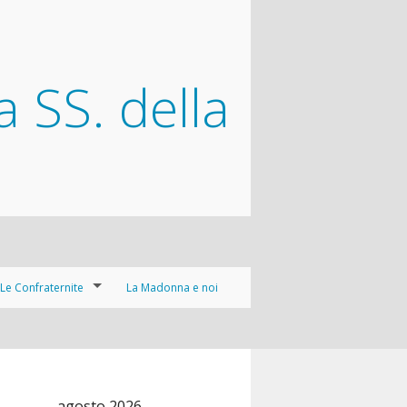
a SS. della
Le Confraternite
La Madonna e noi
Arciconfraternita della Santissima Trinità dei Pellegrini e dei Convalescenti
Confraternita del Gran Taumaturgo “Sant’Antonio di Padova”
agosto 2026