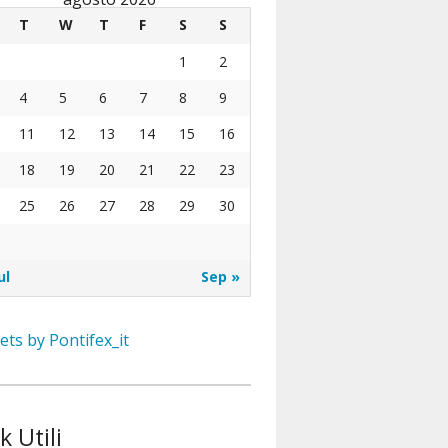
T
W
T
F
S
S
1
2
4
5
6
7
8
9
11
12
13
14
15
16
18
19
20
21
22
23
25
26
27
28
29
30
ul
Sep »
ts by Pontifex_it
k Utili