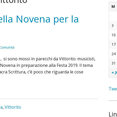
ti
M
ella Novena per la
à delle Suore della Presentazione
3
10
17
a Comunità
24
si sono mossi in parecchi da Vittorito: musicisti,
31
a Novena in preparazione alla Festa 2019. Il tema
cra Scrittura, c’è poco che riguarda le cose
« J
Twee
ra
,
Vittorito
Lin